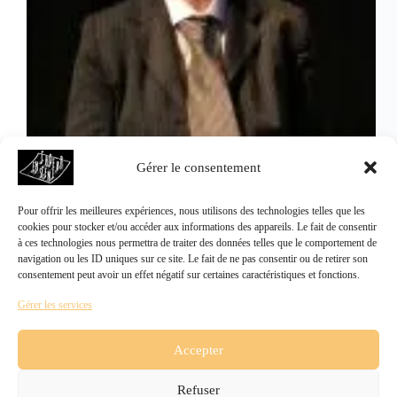
Théâ-Chœur
Gérer le consentement
Ô Freunde
Un spectacle musical tissé de témoignages. Un récit
Pour offrir les meilleures expériences, nous utilisons des technologies telles que les
personnel et collectif de l'Europe aujourd'hui
cookies pour stocker et/ou accéder aux informations des appareils. Le fait de consentir
à ces technologies nous permettra de traiter des données telles que le comportement de
navigation ou les ID uniques sur ce site. Le fait de ne pas consentir ou de retirer son
consentement peut avoir un effet négatif sur certaines caractéristiques et fonctions.
Gérer les services
SUIVANT
Accepter
Refuser