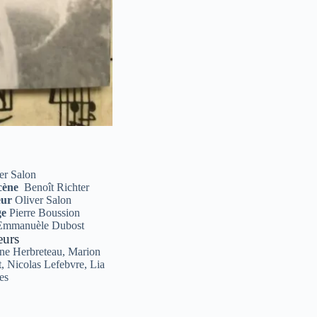
er Salon
scène
Benoît Richter
eur
Oliver Salon
ge
Pierre Boussion
mmanuèle Dubost
eurs
ine Herbreteau, Marion
lt, Nicolas Lefebvre, Lia
es