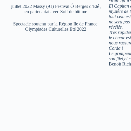
croire qu’il
El Capitan e
juillet 2022 Massy (91) Festival Ô Berges d’Eté ,
mystère de l
en partenariat avec Soif de bitûme
tout cela es
ne sera pas 
Spectacle soutenu par la Région Ile de France
révélés.
Olympiades Culturelles Eté 2022
Très rapidem
le chœur est
nous rassure
Corda !
Le grimpeur 
son filet,
et c
Benoît Rich